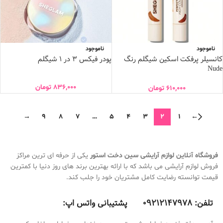
ناموجود
ناموجود
کانسیلر پرفکت اسکین شیگلم رنگ
پودر فیکس 3 در 1 شیگلم
Nude
836,000
تومان
610,000
تومان
→
9
8
7
…
5
4
3
2
1
←
فروشگاه آنلاین لوازم آرایشی
سین دخت استور
یکی از حرفه ای ترین مراکز
فروش لوازم آرایشی می باشد که با ارائه بهترین برند های روز دنیا با کمترین
قیمت توانسته رضایت کامل مشتریان خود را جلب کند.
تلفن:
9212147978 پشتیبانی واتس اپ:
0