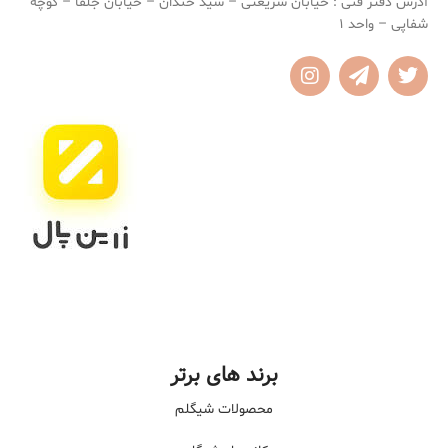
آدرس دفتر فنی : خیابان شریعتی – سید خندان – خیابان جلفا – کوچه
شفاپی – واحد 1
برند های برتر
محصولات شیگلم