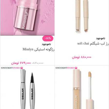
ناموجود
-18%
رژ لب شیگلم soft chai
ناموجود
رژگونه استیکی Misslyn
880,000
تومان
679,000
تومان
830,000