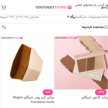
رد کردن به محتوای اصلی
منو
خانه
/
محصولات شیگلم
/
برگه 2
نمایش 25–48 از 213 نتیجه
مشاهده فیلترها
-11%
-22%
پالت کانتور شیگلم
براش کرم پودر شیگلم Magnet
foundation brush