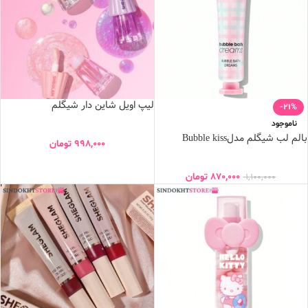
لیپ اویل شاین دار شیگلم
-21%
ناموجود
بالم لب شیگلم مدلBubble kiss
998,000
تومان
870,000
تومان
1,100,000