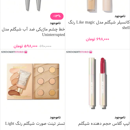
ناموجود
-13%
کانسیلر شیگلم مدل Like magic رنگ
ناموجود
shell
خط چشم ماژیکی ضد آب شیگلم مدل
Uninterrupted
698,000
تومان
598,000
تومان
690,000
ناموجود
ناموجود
لیپ گلاس حجم دهنده شیگلم
تستر تینت صورت شیگلم رنگ Light