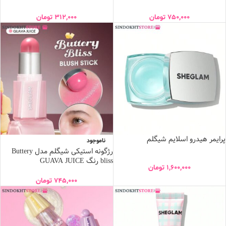
750,000
تومان
312,000
تومان
پرایمر هیدرو اسلایم شیگلم
ناموجود
رژگونه استیکی شیگلم مدل Buttery
bliss رنگ GUAVA JUICE
1,600,000
تومان
745,000
تومان