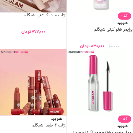
رژلب مات کوشنی شیگلم
-15%
ناموجود
پرایمر هلو کیتی شیگلم
677,000
تومان
830,000
تومان
980,000
-16%
ناموجود
رژلب 4 طبقه شیگلم
ناموجود
ریمل حجم دهنده و جداکننده صورتی