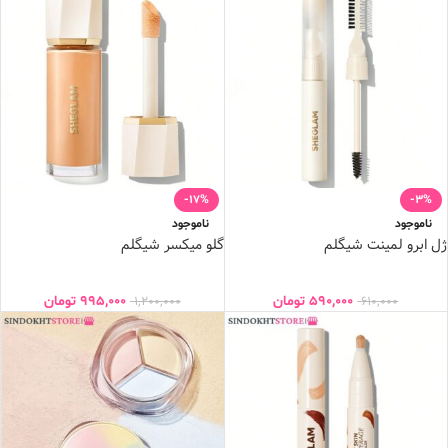
-17%
-3%
ناموجود
ناموجود
ژل ابرو لمینت شیگلم
گلو میکسر شیگلم
590,000
تومان
995,000
تومان
1,200,000
610,000