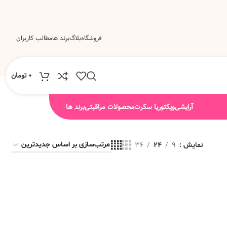
فروشگاه
بلاگ
برند ها
مطالب کاربران
0
تومان
آرایشی
ویکتوریا سکرت
محصولات مراقبتی
برند ها
نمایش
9
24
36