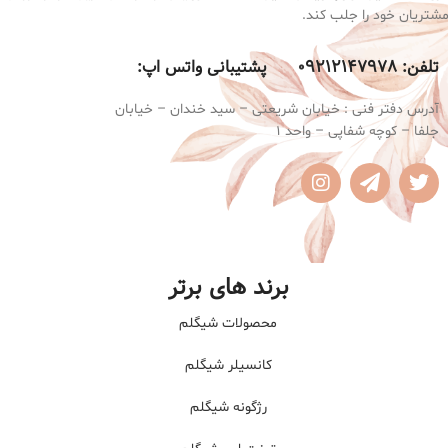
شتریان خود را جلب کند.
تلفن:
9212147978 پشتیبانی واتس اپ:
0
آدرس دفتر فنی : خیابان شریعتی – سید خندان – خیابان
جلفا – کوچه شفاپی – واحد 1
برند های برتر
محصولات شیگلم
کانسیلر شیگلم
رژگونه شیگلم