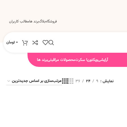
فروشگاه
بلاگ
برند ها
مطالب کاربران
0
تومان
آرایشی
ویکتوریا سکرت
محصولات مراقبتی
برند ها
نمایش
9
24
36