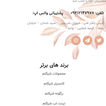
شتریان خود را جلب کند.
تلفن:
9212147978 پشتیبانی واتس اپ:
0
آدرس دفتر فنی : خیابان شریعتی – سید خندان – خیابان
جلفا – کوچه شفاپی – واحد 1
برند های برتر
محصولات شیگلم
کانسیلر شیگلم
رژگونه شیگلم
تینت لب شیگلم