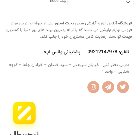
رنگ nude
رژ لب می باشد
فاقد چربی
پیگمنت بسیار قوی
ضد حساسیت
کیفیت بسیار بالا
کرم پودر شیگلم دارای کاور بسیار بالا
ماندگاری عالی
فروشگاه آنلاین لوازم آرایشی
سین دخت استور
یکی از حرفه ای ترین مراکز
روی پوست نمی ماسد
بسیار نرم و روان
فروش لوازم آرایشی می باشد که با ارائه بهترین برند های روز دنیا با کمترین
ضد آب و ضد تعریق
روی لب تکه تکه نمی شود
قیمت توانسته رضایت کامل مشتریان خود را جلب کند.
فینیشینگ مات
بسیار سبک
به هیچ عنوان باعث ایجاد جوش نمی
تلفن:
9212147978 پشتیبانی واتس اپ:
0
شود
مناسب برای استفاده روزانه
آدرس دفتر فنی : خیابان شریعتی – سید خندان – خیابان جلفا – کوچه
شفاپی – واحد 1