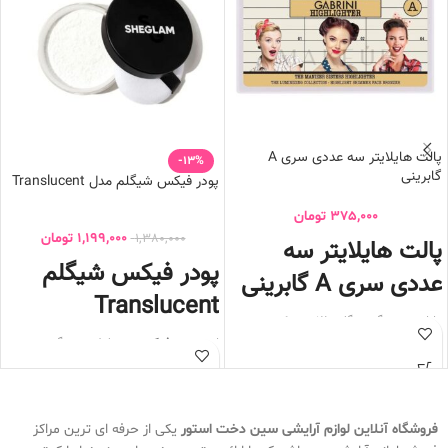
پالت هایلایتر سه عددی سری A
-13%
گابرینی
پودر فیکس شیگلم مدل Translucent
375,000
تومان
1,199,000
تومان
1,380,000
پالت هایلایتر سه
پودر فیکس شیگلم
عددی سری A گابرینی
Translucent
دارای سه رنگ رز گلد طلایی و کرم
ماندگاری بالا
این
پودر فیکس
به دلیل بی رنگ بودن
به آسانی روی پوست میخوابد
رنگ کرم پودر و کانسیلر را تغییر نمیدهد
پیگمنت بالا
باعث ماندگاری بالای آرایش تا ساعتها
رنگ های ملایم
میشود
درخشان کننده پوست
روی پوست حس سنگینی نمیدهد
فروشگاه آنلاین لوازم آرایشی
سین دخت استور
یکی از حرفه ای ترین مراکز
برجسته کردن گونه و چانه
باعث صاف و یکدست شدن میکاپ