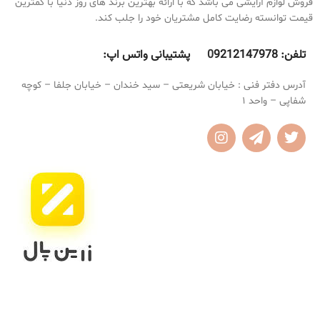
فروش لوازم آرایشی می باشد که با ارائه بهترین برند های روز دنیا با کمترین
دارای آینه
میشود
قیمت توانسته رضایت کامل مشتریان خود را جلب کند.
بسته بندی زیبا
محصول ترکیه
تلفن:
9212147978 پشتیبانی واتس اپ:
0
آدرس دفتر فنی : خیابان شریعتی – سید خندان – خیابان جلفا – کوچه
شفاپی – واحد 1