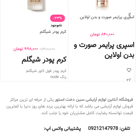
اسپری پرایمر صورت و بدن اولاین
-23%
ناموجود
کرم پودر شیگلم
840,000
تومان
اسپری پرایمر صورت و
998,000
تومان
1,300,000
بدن اولاین
کرم پودر شیگلم
درخشان کننده پوست
کرم پودر فول کاور شیگلم
منافذ پوست را میبندد
رنگ nude
ایجاد طراوت و لطافت به پوست
فاقد چربی
سطح پوست را مرطوب میکند
ضد حساسیت
مخصوص صورت و بدن
کرم پودر شیگلم دارای کاور بسیار بالا
آرایش را یکنواخت و زیبا میکند
فروشگاه آنلاین لوازم آرایشی
سین دخت استور
یکی از حرفه ای ترین مراکز
روی پوست نمی ماسد
4 کاره
فروش لوازم آرایشی می باشد که با ارائه بهترین برند های روز دنیا با کمترین
ضد آب و ضد تعریق
رنگ NUDE
قیمت توانسته رضایت کامل مشتریان خود را جلب کند.
فینیشینگ مات
بسیار سبک
به هیچ عنوان باعث ایجاد جوش نمی
تلفن:
9212147978 پشتیبانی واتس اپ:
0
شود