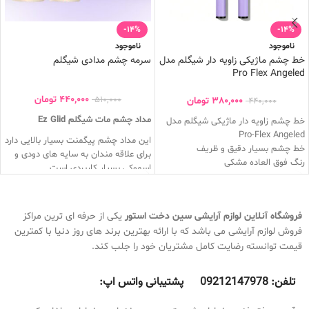
-14%
-14%
ناموجود
ناموجود
خط چشم ماژیکی زاویه دار شیگلم مدل
سرمه چشم مدادی شیگلم
Pro Flex Angeled
440,000
تومان
510,000
380,000
تومان
440,000
مداد چشم مات شیگلم Ez Glid
خط چشم زاویه دار ماژیکی شیگلم مدل
Pro-Flex Angeled
این مداد چشم پیگمنت بسیار بالایی دارد
خط چشم بسیار دقیق و ظریف
برای علاقه مندان به سایه های دودی و
رنگ فوق العاده مشکی
اسموکی بسیار کاربردی است
این مدل خط چشم شیگلم ضد آب بوده
به هیچ عنوان ریزش ندارد
و با عرق کردن و چربی پاک نمیشود
پیگمنت بسیار بالایی دارد
طراحی ارگونومیک و زاویه دار
برای چشم های حساس بسیار مناسب
فروشگاه آنلاین لوازم آرایشی
سین دخت استور
یکی از حرفه ای ترین مراکز
ماندگاری بسیار بالا
است
فروش لوازم آرایشی می باشد که با ارائه بهترین برند های روز دنیا با کمترین
فینیش بسیار ماتی دارد
باعث اشک و اذیت چشم نمیشود
قیمت توانسته رضایت کامل مشتریان خود را جلب کند.
حاوی ویتامین ای
رطوبت رسان
ماندگاری فوق العده بالا
تلفن:
9212147978 پشتیبانی واتس اپ:
0
بسیار نرم و روان است
جلوه نهایی مات