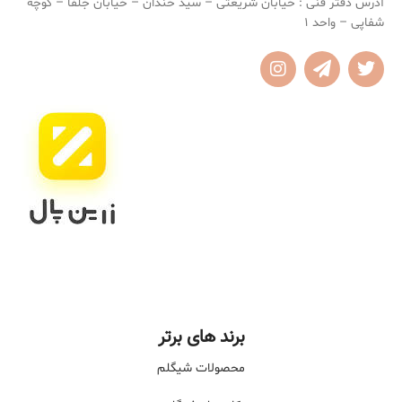
آدرس دفتر فنی : خیابان شریعتی – سید خندان – خیابان جلفا – کوچه
شفاپی – واحد 1
برند های برتر
محصولات شیگلم