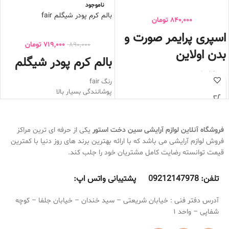
ناموجود
بالم کرم پودر شیگلم fair
840,000
تومان
اسپری پرایمر صورت و
719,000
تومان
890,000
بدن اولاین
بالم کرم پودر شیگلم
درخشان کننده پوست
رنگ fair
منافذ پوست را میبندد
پوشانندگی بسیار بالا
ایجاد طراوت و لطافت به پوست
دارای هیالورونیک اسید
سطح پوست را مرطوب میکند
آب رسان قوی
مخصوص صورت و بدن
کاور عیوب پوستی
آرایش را یکنواخت و زیبا میکند
فروشگاه آنلاین لوازم آرایشی
سین دخت استور
یکی از حرفه ای ترین مراکز
ضد جوش
4 کاره
فروش لوازم آرایشی می باشد که با ارائه بهترین برند های روز دنیا با کمترین
بالم کرم پودر شیگلم
مناسب انواع
رنگ NUDE
قیمت توانسته رضایت کامل مشتریان خود را جلب کند.
پوست
ضد تعریق و ضد آب
به هیچ عنوان روی پوست نمی ماسد و
تلفن:
9212147978 پشتیبانی واتس اپ:
0
برق نمی افتد
آدرس دفتر فنی : خیابان شریعتی – سید خندان – خیابان جلفا – کوچه
شفاپی – واحد 1