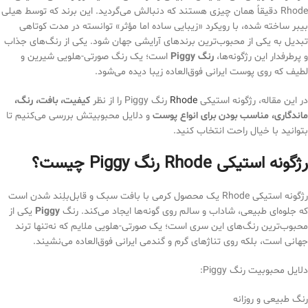
Rhode دقیقاً همان چیزی هستند که دنبالش می‌گردید. این برند که توسط هیلی
بیبر ساخته شده، با رویکرد «زیبایی ساده اما مؤثر» توانسته در مدت کوتاهی
تبدیل به یکی از محبوب‌ترین برندهای آرایشی جهان شود. یکی از رنگ‌های جذاب
و پرطرفدار این رژگونه‌ها،
رنگ Piggy
است؛ یک رنگ صورتی-هلویی شیرین و
لطیف که روی پوست ایرانی فوق‌العاده زیبا دیده می‌شود.
در این مقاله، رژگونه استیکی
Rhode
رنگ Piggy را از نظر
کیفیت، بافت، رنگ،
ماندگاری، مناسب بودن برای انواع پوست
و دلایل محبوبیتش بررسی می‌کنیم تا
بتوانید با خیال راحت انتخاب کنید.
رژگونه استیکی Rhode رنگ Piggy چیست؟
رژگونه استیکی Rhode یک محصول کرمی با بافت سبک و قابل‌بلِند شدن است
که جلوه‌ای طبیعی، شاداب و سالم روی گونه‌ها ایجاد می‌کند. رنگ
Piggy
یکی از
محبوب‌ترین رنگ‌های این سری است؛ یک صورتی-هلویی ملایم که نه‌تنها ترند
جهانی است، بلکه روی تناژهای گرم و گندمی ایرانی فوق‌العاده می‌نشیند.
دلایل محبوبیت رنگ Piggy:
رنگ طبیعی و روزانه