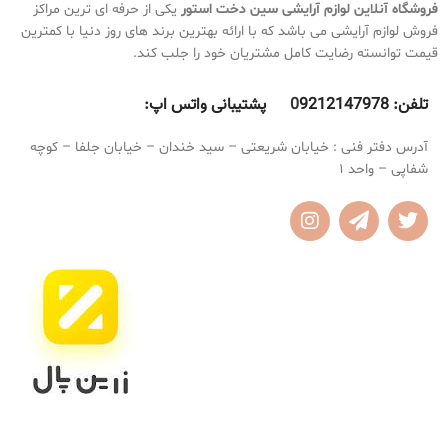
ماندگاری عالی
فروشگاه آنلاین لوازم آرایشی
سین دخت استور
یکی از حرفه ای ترین مراکز
دارای کلاژن و جوان کننده پوست
بسیار نرم و روان
فروش لوازم آرایشی می باشد که با ارائه بهترین برند های روز دنیا با کمترین
محافظ 24 ساعته پوست
روی لب تکه تکه نمی شود
چربی پوست را کاهش می دهد
قیمت توانسته رضایت کامل مشتریان خود را جلب کند.
ضد قرمزی پوست
تلفن:
9212147978 پشتیبانی واتس اپ:
0
آدرس دفتر فنی : خیابان شریعتی – سید خندان – خیابان جلفا – کوچه
شفاپی – واحد 1