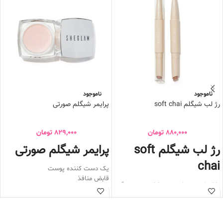
ناموجود
ناموجود
رژ لب شیگلم soft chai
پرایمر شیگلم صورتی
880,000
تومان
829,000
تومان
رژ لب شیگلم soft
پرایمر شیگلم صورتی
chai
یک دست کننده پوست
قابض منافذ
دارای 2 سر , یک سر خط لب و سر دیگر
زیرساز آرایش
رژ لب می باشد
به دلیل دارا بودن ویتامین c به مرور
پیگمنت بسیار قوی
پوست را لایه برداری و روشن می کند
کیفیت بسیار بالا
دارای هیالورونیک اسید