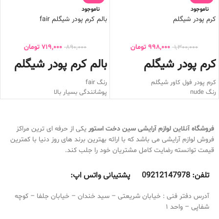
ناموجود
ناموجود
کرم پودر شیگلم
بالم کرم پودر شیگلم fair
998,000
تومان
719,000
تومان
890,000
1,300,000
کرم پودر شیگلم
بالم کرم پودر شیگلم
کرم پودر فول کاور شیگلم
رنگ fair
رنگ nude
پوشانندگی بسیار بالا
فاقد چربی
دارای هیالورونیک اسید
ضد حساسیت
آب رسان قوی
کرم پودر شیگلم دارای کاور بسیار بالا
کاور عیوب پوستی
فروشگاه آنلاین لوازم آرایشی
سین دخت استور
یکی از حرفه ای ترین مراکز
روی پوست نمی ماسد
ضد جوش
فروش لوازم آرایشی می باشد که با ارائه بهترین برند های روز دنیا با کمترین
ضد آب و ضد تعریق
بالم کرم پودر شیگلم
مناسب انواع
قیمت توانسته رضایت کامل مشتریان خود را جلب کند.
فینیشینگ مات
پوست
بسیار سبک
ضد تعریق و ضد آب
به هیچ عنوان باعث ایجاد جوش نمی
به هیچ عنوان روی پوست نمی ماسد و
تلفن:
9212147978 پشتیبانی واتس اپ:
0
شود
برق نمی افتد
مناسب برای استفاده روزانه
آدرس دفتر فنی : خیابان شریعتی – سید خندان – خیابان جلفا – کوچه
شفاپی – واحد 1