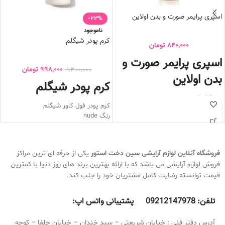
اسپری پرایمر صورت و بدن اولاین
-23%
ناموجود
کرم پودر شیگلم
840,000
تومان
اسپری پرایمر صورت و
998,000
تومان
1,300,000
بدن اولاین
کرم پودر شیگلم
درخشان کننده پوست
کرم پودر فول کاور شیگلم
منافذ پوست را میبندد
رنگ nude
ایجاد طراوت و لطافت به پوست
فاقد چربی
سطح پوست را مرطوب میکند
ضد حساسیت
مخصوص صورت و بدن
کرم پودر شیگلم دارای کاور بسیار بالا
آرایش را یکنواخت و زیبا میکند
فروشگاه آنلاین لوازم آرایشی
سین دخت استور
یکی از حرفه ای ترین مراکز
روی پوست نمی ماسد
4 کاره
فروش لوازم آرایشی می باشد که با ارائه بهترین برند های روز دنیا با کمترین
ضد آب و ضد تعریق
رنگ NUDE
قیمت توانسته رضایت کامل مشتریان خود را جلب کند.
فینیشینگ مات
بسیار سبک
به هیچ عنوان باعث ایجاد جوش نمی
تلفن:
9212147978 پشتیبانی واتس اپ:
0
شود
مناسب برای استفاده روزانه
آدرس دفتر فنی : خیابان شریعتی – سید خندان – خیابان جلفا – کوچه