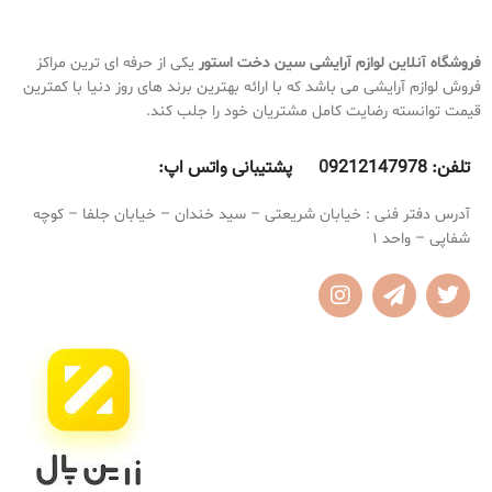
باعث ماندگاری بالای آرایش تا ساعتها
ضد آب
میشود
بسیار سبک
روی پوست حس سنگینی نمیدهد
فاقد چربی
فروشگاه آنلاین لوازم آرایشی
سین دخت استور
یکی از حرفه ای ترین مراکز
باعث صاف و یکدست شدن میکاپ
مناسب برای انواع پوست به خصوص
فروش لوازم آرایشی می باشد که با ارائه بهترین برند های روز دنیا با کمترین
میشود
پوستهای چرب
قیمت توانسته رضایت کامل مشتریان خود را جلب کند.
فاقد تالک که برق و چربی اضافی پوست
را میگیرد
تلفن:
9212147978 پشتیبانی واتس اپ:
0
ایجاد فینیش یکدست و فیلتر مانند روی
پوست میکند
آدرس دفتر فنی : خیابان شریعتی – سید خندان – خیابان جلفا – کوچه
حجم 11 گرم
دارای آینه و پد مخصوص
شفاپی – واحد 1