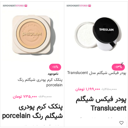
-11%
-13%
پودر فیکس شیگلم مدل Translucent
ناموجود
پنکک کرم پودری شیگلم رنگ
porcelain
1,199,000
تومان
1,380,000
پودر فیکس شیگلم
735,000
تومان
830,000
پنکک کرم پودری
Translucent
شیگلم رنگ porcelain
این
پودر فیکس
به دلیل بی رنگ بودن
رنگ کرم پودر و کانسیلر را تغییر نمیدهد
پوشانندگی فوق العاده بالا