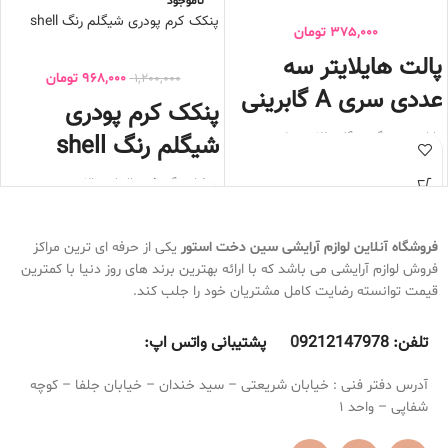
ناموجود
پنکک کرم پودری شیگلم رنگ shell
375,000
تومان
پالت هایلایتر سه
968,000
تومان
1,200,000
عددی سری A گابرینی
پنکک کرم پودری
شیگلم رنگ shell
دارای سه رنگ رز گلد طلایی و کرم
ماندگاری بالا
به آسانی روی پوست میخوابد
پوشانندگی فوق العاده بالا
پیگمنت بالا
ضد آب
رنگ های ملایم
بسیار سبک
درخشان کننده پوست
فاقد چربی
فروشگاه آنلاین لوازم آرایشی
سین دخت استور
یکی از حرفه ای ترین مراکز
برجسته کردن گونه و چانه
مناسب برای انواع پوست به خصوص
فروش لوازم آرایشی می باشد که با ارائه بهترین برند های روز دنیا با کمترین
دارای آینه
پوستهای چرب
قیمت توانسته رضایت کامل مشتریان خود را جلب کند.
بسته بندی زیبا
فاقد تالک که برق و چربی اضافی پوست
محصول ترکیه
را میگیرد
تلفن:
9212147978 پشتیبانی واتس اپ:
0
ایجاد فینیش یکدست و فیلتر مانند روی
پوست میکند
حجم 11 گرم
آدرس دفتر فنی : خیابان شریعتی – سید خندان – خیابان جلفا – کوچه
دارای آینه و پد مخصوص
شفاپی – واحد 1