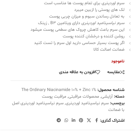
سرم اوردینری برای تمام پوست ها مناسب است
لک های پوستی را ازبین میبرد
به تعادل رساندن سبوم و میزان چربی پوست
سرم نیاسینامید اوردینری
دارای ویتامین B3 , زینک
این سرم باعث کاهش چروک های سطحی پوست میشود
روشن کننده و درخشان کننده پوست
اگر پوست بسیار حساسی دارید اول سرم را تست کنید
ضمانت اصالت کالا
ناموجود
مقایسه
افزودن به علاقه مندی
شناسه محصول:
The Ordinary Niacinamide 10% + Zinc 1%
دسته:
آرایشی
,
محصولات مراقبتی
,
مراقبت پوست
برچسب:
سرم نیاسینامید اوردینری
,
سرم نیاسینامید اوردینری اصل
با ضمانت
اشتراک گذاری: