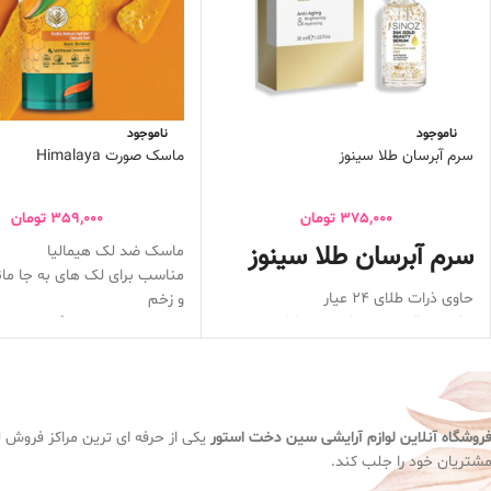
ناموجود
ناموجود
سرم آبرسان طلا سینوز
ماسک صورت Himalaya
375,000
تومان
359,000
تومان
سرم آبرسان طلا سینوز
ماسک ضد لک هیمالیا
مناسب برای لک های به جا ما
حاوی ذرات طلای 24 عیار
و زخم
حاوی هیالورومنیک اسید و کلاژن
ازبین بردن تمام تیرگی های ص
ضد چروک و آب رسان عمقی پوست
حاوی عصاره زرد چوبه که روشن
حاوی خواص آنتی اکسیدانی بوده که باعث
صورت است
درخشش پوست می شود
با اولین استفاده تغییرات و کا
بعد از گذشت 15 دقیقه کامل بشورید
روشگاه آنلاین لوازم آرایشی
سین دخت استور
یکی از حرفه ای ترین مراکز فروش لو
در 7 روز تمام لک هارو کامل ازبین میبره
شتریان خود را جلب کند.
در هفته 2 تا 3 مرتبه میتوان استفاده کرد