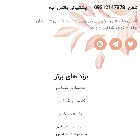
تلفن:
9212147978 پشتیبانی واتس اپ:
0
آدرس دفتر فنی : خیابان شریعتی – سید خندان – خیابان
جلفا – کوچه شفاپی – واحد 1
برند های برتر
محصولات شیگلم
کانسیلر شیگلم
رژگونه شیگلم
تینت لب شیگلم
محصولات بالانس