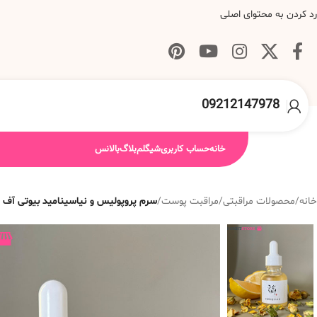
رد کردن به محتوای اصلی
09212147978
خانه
حساب کاربری
شیگلم
بلاگ
بالانس
خانه
/
محصولات مراقبتی
/
مراقبت پوست
/
سرم پروپولیس و نیاسینامید بیوتی آف