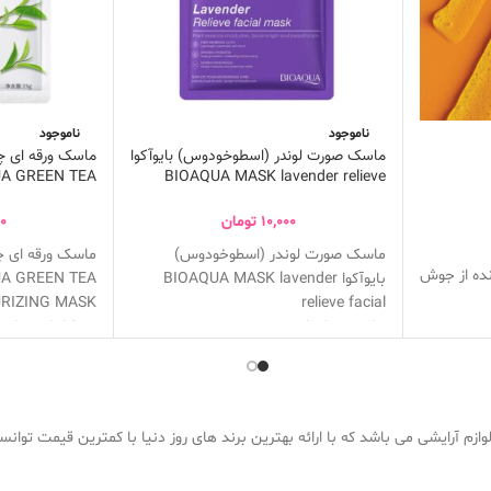
ناموجود
ناموجود
ماسک صورت لوندر (اسطوخودوس) بایوآکوا
ماسک ورقه ای چا
A GREEN TEA
BIOAQUA MASK lavender relieve
RIZING MASK
facial
10,000
تومان
00
ماسک صورت لوندر (اسطوخودوس)
ماسک ورقه ای چا
نده از جوش
بایوآکوا BIOAQUA MASK lavender
A GREEN TEA
RIZING MASK
relieve facial
ورت
حاوی عصاره لوندر
سرشار از عصاره
 کننده قوی
کاهش چین و چروک پوست
از بین برنده ج
آبرسان پوست
حاوی آنتی اکسی
مل میبینید
افزایش کلاژن سازی
کنترل کننده چ
ضدجوش و کاهش التهاب پوستی
کاهش آثار پیری
ازم آرایشی می باشد که با ارائه بهترین برند های روز دنیا با کمترین قیمت توان
مناسب برای انواع پوست
مرطوب کننده و 