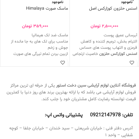
ناموجود
ناموجود
اسنس حلزون کوزارکس اصل
ماسک صورت Himalaya
2,500,000
تومان
359,000
تومان
آبرسانی عمیق پوست
ماسک ضد لک هیمالیا
التیام بخش، ترمیم کننده و کاهش
مناسب برای لک های به جا مانده از
قرمزی و التهاب پوست های حساس
جوش و زخم
اسنس کوزارکس حلزون
خاصیت ارتجاعی
ازبین بردن تمام تیرگی های صورت
پوست را افزایش میدهد
حاوی عصاره زرد چوبه که روشن کننده
بافت بسیار سبک و زود جذبی دارد
قوی صورت است
کمک به حفظ آب در سلول های پوستی و
با اولین استفاده تغییرات و کامل میبینید
مانع تبخیر آن میشود
بعد از گذشت 15 دقیقه کامل بشورید
اسنس حلزون به رفع تیرگی و لک های
در 7 روز تمام لک هارو کامل ازبین میبره
فروشگاه آنلاین لوازم آرایشی
سین دخت استور
یکی از حرفه ای ترین مراکز
پوستی کمک میکند
در هفته 2 تا 3 مرتبه میتوان استفاده کرد
فروش لوازم آرایشی می باشد که با ارائه بهترین برند های روز دنیا با کمترین
فاقد الکل و مواد مضر
قیمت توانسته رضایت کامل مشتریان خود را جلب کند.
محصول کشور کره جنوبی
حجم 100 ml
تلفن:
9212147978 پشتیبانی واتس اپ:
0
معجزه پوست
آدرس دفتر فنی : خیابان شریعتی – سید خندان – خیابان جلفا – کوچه
شفاپی – واحد 1