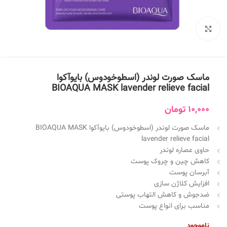
بزرگنمایی تصویر
ماسک صورت لوندر (اسطوخودوس) بایوآکوا
BIOAQUA MASK lavender relieve facial
10,000
تومان
ماسک صورت لوندر (اسطوخودوس) بایوآکوا BIOAQUA MASK
lavender relieve facial
حاوی عصاره لوندر
کاهش چین و چروک پوست
آبرسان پوست
افزایش کلاژن سازی
ضدجوش و کاهش التهاب پوستی
مناسب برای انواع پوست
ناموجود