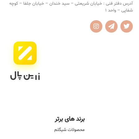
آدرس دفتر فنی : خیابان شریعتی – سید خندان – خیابان جلفا – کوچه
شفاپی – واحد 1
برند های برتر
محصولات شیگلم