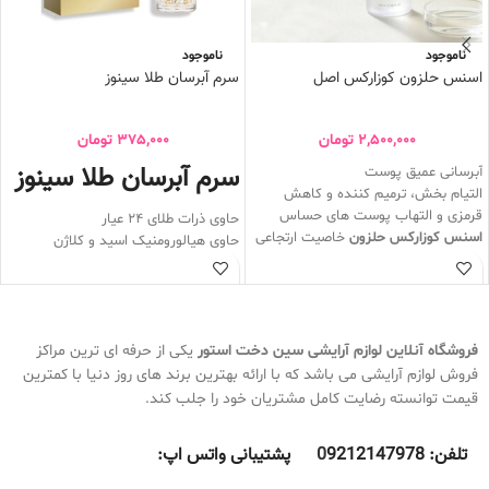
ناموجود
ناموجود
اسنس حلزون کوزارکس اصل
سرم آبرسان طلا سینوز
2,500,000
تومان
375,000
تومان
سرم آبرسان طلا سینوز
آبرسانی عمیق پوست
التیام بخش، ترمیم کننده و کاهش
قرمزی و التهاب پوست های حساس
حاوی ذرات طلای 24 عیار
اسنس کوزارکس حلزون
خاصیت ارتجاعی
حاوی هیالورومنیک اسید و کلاژن
پوست را افزایش میدهد
ضد چروک و آب رسان عمقی پوست
بافت بسیار سبک و زود جذبی دارد
حاوی خواص آنتی اکسیدانی بوده که
کمک به حفظ آب در سلول های پوستی و
باعث درخشش پوست می شود
مانع تبخیر آن میشود
اسنس حلزون به رفع تیرگی و لک های
فروشگاه آنلاین لوازم آرایشی
سین دخت استور
یکی از حرفه ای ترین مراکز
پوستی کمک میکند
فروش لوازم آرایشی می باشد که با ارائه بهترین برند های روز دنیا با کمترین
فاقد الکل و مواد مضر
قیمت توانسته رضایت کامل مشتریان خود را جلب کند.
محصول کشور کره جنوبی
حجم 100 ml
تلفن:
9212147978 پشتیبانی واتس اپ:
0
معجزه پوست