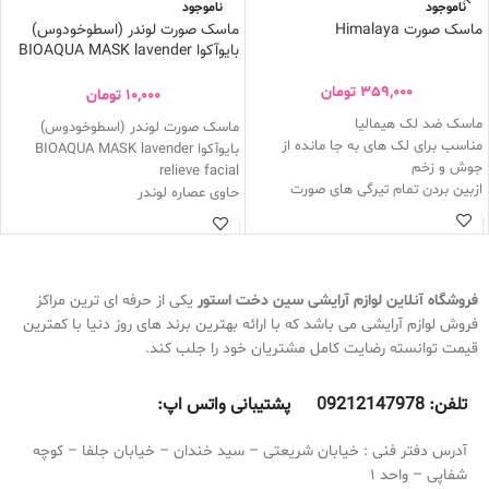
ناموجود
ناموجود
ماسک صورت Himalaya
ماسک صورت لوندر (اسطوخودوس)
بایوآکوا BIOAQUA MASK lavender
relieve facial
359,000
تومان
10,000
تومان
ماسک ضد لک هیمالیا
ماسک صورت لوندر (اسطوخودوس)
مناسب برای لک های به جا مانده از
بایوآکوا BIOAQUA MASK lavender
جوش و زخم
relieve facial
ازبین بردن تمام تیرگی های صورت
حاوی عصاره لوندر
حاوی عصاره زرد چوبه که روشن کننده
کاهش چین و چروک پوست
قوی صورت است
آبرسان پوست
با اولین استفاده تغییرات و کامل میبینید
افزایش کلاژن سازی
بعد از گذشت 15 دقیقه کامل بشورید
ضدجوش و کاهش التهاب پوستی
در 7 روز تمام لک هارو کامل ازبین میبره
فروشگاه آنلاین لوازم آرایشی
سین دخت استور
یکی از حرفه ای ترین مراکز
مناسب برای انواع پوست
در هفته 2 تا 3 مرتبه میتوان استفاده کرد
فروش لوازم آرایشی می باشد که با ارائه بهترین برند های روز دنیا با کمترین
قیمت توانسته رضایت کامل مشتریان خود را جلب کند.
تلفن:
9212147978 پشتیبانی واتس اپ:
0
آدرس دفتر فنی : خیابان شریعتی – سید خندان – خیابان جلفا – کوچه
شفاپی – واحد 1