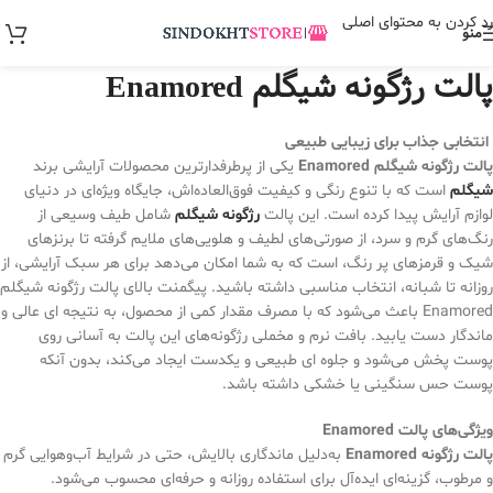
رد کردن به محتوای اصلی
منو
پالت رژگونه شیگلم Enamored
انتخابی جذاب برای زیبایی طبیعی
پالت رژگونه شیگلم Enamored
یکی از پرطرفدارترین محصولات آرایشی برند
شیگلم
است که با تنوع رنگی و کیفیت فوق‌العاده‌اش، جایگاه ویژه‌ای در دنیای
لوازم آرایش پیدا کرده است. این پالت
رژگونه شیگلم
شامل طیف وسیعی از
رنگ‌های گرم و سرد، از صورتی‌های لطیف و هلویی‌های ملایم گرفته تا برنزهای
شیک و قرمزهای پر رنگ، است که به شما امکان می‌دهد برای هر سبک آرایشی، از
روزانه تا شبانه، انتخاب مناسبی داشته باشید. پیگمنت بالای پالت رژگونه شیگلم
Enamored باعث می‌شود که با مصرف مقدار کمی از محصول، به نتیجه‌ ای عالی و
ماندگار دست یابید. بافت نرم و مخملی رژگونه‌های این پالت به‌ آسانی روی
پوست پخش می‌شود و جلوه‌ ای طبیعی و یکدست ایجاد می‌کند، بدون آنکه
پوست حس سنگینی یا خشکی داشته باشد.
ویژگی‌های پالت Enamored
پالت رژگونه Enamored
به‌دلیل ماندگاری بالایش، حتی در شرایط آب‌وهوایی گرم
و مرطوب، گزینه‌ای ایده‌آل برای استفاده روزانه و حرفه‌ای محسوب می‌شود.