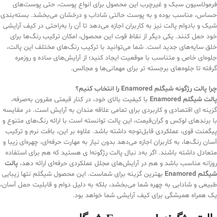
فرمولاسیون سبک و غیرچرب این محصول برای انواع پوست، حتی پوست‌های
حساس، مناسب بوده و به پوست حالتی شاداب و درخشان می‌بخشد. بسته‌بندی
شیک و بادوام پالت نیز به کاربران اجازه می‌دهد تا آن را به‌راحتی در کیف آرایشی
خود حمل کنند. یکی دیگر از نقاط قوت این محصول، امکان ترکیب رنگ‌ها برای
خلق سایه‌های جدید است. شما می‌توانید با ترکیب رنگ‌های مختلف این پالت،
جلوه‌ای خاص و متناسب با موقعیت ایجاد کنید؛ از آرایش‌های ساده و روزمره
گرفته تا جلوه‌های برجسته‌ تر برای مهمانی‌ها و مجالس.
چرا پالت رژگونه شیگلم Enamored را انتخاب کنیم؟
پالت شیگلم Enamored
با کیفیت بالای خود، در کنار قیمتی مقرون‌ به‌صرفه،
گزینه‌ ای اقتصادی و کاربردی برای تمامی علاقه‌ مندان به آرایش است. در مقایسه
با برندهای لوکس و گران‌قیمت، این پالت توانسته است با ارائه رنگ‌های متنوع و
پیگمنت قوی، عملکردی قابل‌توجه داشته باشد. علاوه بر این، بافت نرم و ترکیب
آسان رنگ‌ها، به کاربران اجازه می‌دهد بدون نیاز به مهارت حرفه‌ای، چهره‌ای زیبا و
متعادل داشته باشند. اگر به‌د نبال پالت رژگونه‌ا ی هستید که هم برای استفاده
روزانه مناسب باشد و هم در آرایش‌های مجلل عملکردی حرفه‌ای ارائه دهد،
پالت
شیگلم Enamored
بهترین گزینه برای شماست. این محصول شیگلم نتها زیبایی
طبیعی و شادابی به چهره شما می‌بخشد، بلکه به دلیل دوام و قابلیت حمل آسان،
یک همراه همیشگی برای کیف آرایشی شما خواهد بود.