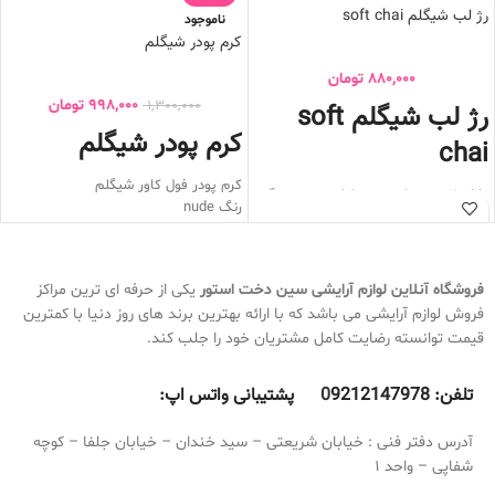
رژ لب شیگلم soft chai
ناموجود
کرم پودر شیگلم
880,000
تومان
998,000
تومان
1,300,000
رژ لب شیگلم soft
کرم پودر شیگلم
chai
کرم پودر فول کاور شیگلم
دارای 2 سر , یک سر خط لب و سر دیگر
رنگ nude
رژ لب می باشد
فاقد چربی
پیگمنت بسیار قوی
ضد حساسیت
کیفیت بسیار بالا
کرم پودر شیگلم دارای کاور بسیار بالا
ماندگاری عالی
فروشگاه آنلاین لوازم آرایشی
سین دخت استور
یکی از حرفه ای ترین مراکز
روی پوست نمی ماسد
بسیار نرم و روان
فروش لوازم آرایشی می باشد که با ارائه بهترین برند های روز دنیا با کمترین
ضد آب و ضد تعریق
روی لب تکه تکه نمی شود
قیمت توانسته رضایت کامل مشتریان خود را جلب کند.
فینیشینگ مات
بسیار سبک
به هیچ عنوان باعث ایجاد جوش نمی
تلفن:
9212147978 پشتیبانی واتس اپ:
0
شود
مناسب برای استفاده روزانه
آدرس دفتر فنی : خیابان شریعتی – سید خندان – خیابان جلفا – کوچه
شفاپی – واحد 1