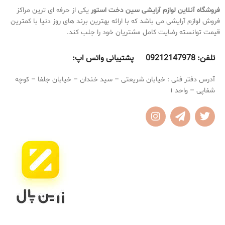
دارای هیالورونیک اسید
کاور عیوب پوستی
فروشگاه آنلاین لوازم آرایشی
سین دخت استور
یکی از حرفه ای ترین مراکز
دارای کلاژن و جوان کننده پوست
ضد جوش
فروش لوازم آرایشی می باشد که با ارائه بهترین برند های روز دنیا با کمترین
محافظ 24 ساعته پوست
بالم کرم پودر شیگلم
مناسب انواع
چربی پوست را کاهش می دهد
قیمت توانسته رضایت کامل مشتریان خود را جلب کند.
پوست
ضد قرمزی پوست
ضد تعریق و ضد آب
به هیچ عنوان روی پوست نمی ماسد و
تلفن:
9212147978 پشتیبانی واتس اپ:
0
برق نمی افتد
آدرس دفتر فنی : خیابان شریعتی – سید خندان – خیابان جلفا – کوچه
شفاپی – واحد 1