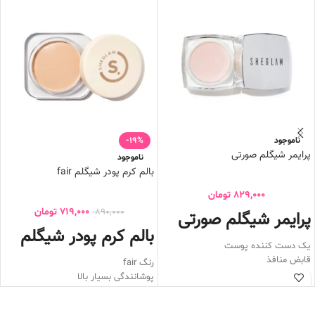
ناموجود
-19%
پرایمر شیگلم صورتی
ناموجود
بالم کرم پودر شیگلم fair
829,000
تومان
719,000
تومان
890,000
پرایمر شیگلم صورتی
بالم کرم پودر شیگلم
یک دست کننده پوست
قابض منافذ
رنگ fair
زیرساز آرایش
پوشانندگی بسیار بالا
به دلیل دارا بودن ویتامین c به مرور
دارای هیالورونیک اسید
پوست را لایه برداری و روشن می کند
آب رسان قوی