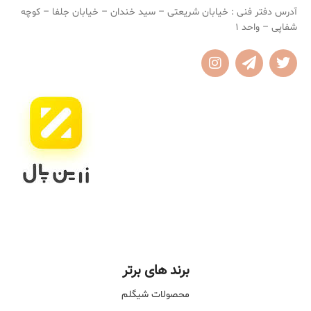
آدرس دفتر فنی : خیابان شریعتی – سید خندان – خیابان جلفا – کوچه
شفاپی – واحد 1
برند های برتر
محصولات شیگلم