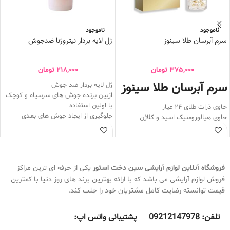
ناموجود
ناموجود
سرم آبرسان طلا سینوز
ژل لایه بردار نیتروژنا ضدجوش
375,000
تومان
218,000
تومان
سرم آبرسان طلا سینوز
ژل لایه بردار ضد جوش
ازبین برنده جوش های سرسیاه و کوچک
با اولین استفاده
حاوی ذرات طلای 24 عیار
جلوگیری از ایجاد جوش های بعدی
حاوی هیالورومنیک اسید و کلاژن
پاک کننده چربی و آلودگی های پوست
ضد چروک و آب رسان عمقی پوست
کمک به فرایند بازسازی سلول های
حاوی خواص آنتی اکسیدانی بوده که
پوستی
باعث درخشش پوست می شود
باعث خشک و حساس شدن پوست
نمیشود
فروشگاه آنلاین لوازم آرایشی
سین دخت استور
یکی از حرفه ای ترین مراکز
حاوی دانه های بسیار ریز
فروش لوازم آرایشی می باشد که با ارائه بهترین برند های روز دنیا با کمترین
مناسب برای پوست های حساس و چرب
قیمت توانسته رضایت کامل مشتریان خود را جلب کند.
و جوش دار
حجم 150 ml
تلفن:
9212147978 پشتیبانی واتس اپ:
0
فاقد چربی