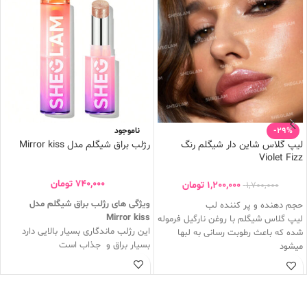
-29%
ناموجود
لیپ گلاس شاین دار شیگلم رنگ
رژلب براق شیگلم مدل Mirror kiss
Violet Fizz
740,000
تومان
1,200,000
تومان
1,700,000
ویژگی های رژلب براق شیگلم مدل
حجم دهنده و پر کننده لب
Mirror kiss
لیپ گلاس شیگلم با روغن نارگیل فرموله
این رژلب ماندگاری بسیار بالایی دارد
شده که باعث رطوبت رسانی به لبها
بسیار براق و جذاب است
میشود
رژلب شیگلم باعث نرم شدن و آبرسانی
براق کننده لب
لب ها میشود
جلوه ی براق و شاینی به لبهایتان میدهد
بافت بسیار سبکی دارد
ایجاد لطافت و درمان خشکی لبها
رژلب شیگلم فاقد سرب و پارابن است
ماندگاری طولانی مدت