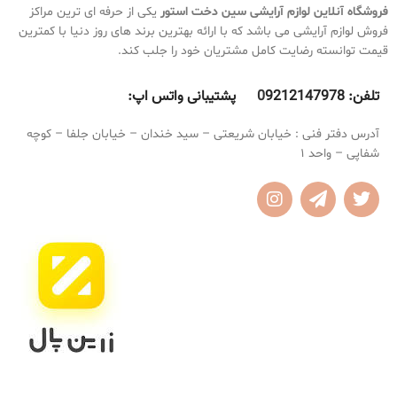
بافت ژلی دارد
رنگ بندی بسیار جذاب
فروشگاه آنلاین لوازم آرایشی
سین دخت استور
یکی از حرفه ای ترین مراکز
رژلب براق شیگلم پیگمنت بسیار بالایی
مناسب برای انواع تناژهای پوستی
فروش لوازم آرایشی می باشد که با ارائه بهترین برند های روز دنیا با کمترین
دارد
قیمت توانسته رضایت کامل مشتریان خود را جلب کند.
بی نهایت زیبا میشه روی لب هایتان
تلفن:
9212147978 پشتیبانی واتس اپ:
0
آدرس دفتر فنی : خیابان شریعتی – سید خندان – خیابان جلفا – کوچه
شفاپی – واحد 1