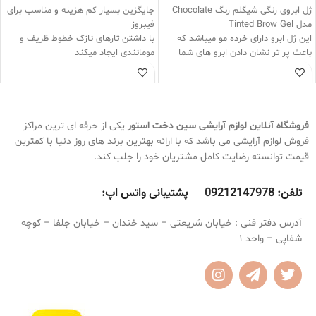
ژل ابروی رنگی شیگلم رنگ Chocolate
جایگزین بسیار کم هزینه و مناسب برای
مدل Tinted Brow Gel
فیبروز
این ژل ابرو دارای خرده مو میباشد که
با داشتن تارهای نازک خطوط ظریف و
باعث پر تر نشان دادن ابرو های شما
مومانندی ایجاد میکند
میشود
کاملا ضد آب بوده و با استخر و عرق
فیکس کننده ابرو در تمام روز
کردن پاک نمیشود
فرمول بسیار نرمی دارد و حس سنگینی
ماندگاری 24 ساعته دارد
ندارد
اپلیکاتور بسیار خاصی داره که کشیدن و
ماندگاری بسیار بالایی دارد و تمام روز
روی ابروهاتون راحت کرده
فروشگاه آنلاین لوازم آرایشی
سین دخت استور
یکی از حرفه ای ترین مراکز
ثابت میماند
به راحتی خشک میشود و رنگ پس
فروش لوازم آرایشی می باشد که با ارائه بهترین برند های روز دنیا با کمترین
حالت دهنده ی بسیار قوی ابرو
نمیدهد
قیمت توانسته رضایت کامل مشتریان خود را جلب کند.
این ژل ابرو ریزش ندارد
الکل و پارابن و چربی ندارد
رنگ بسیار ظریفی دارد که ظاهر لمینت
از مواد طبیعی ساخته شده است و ایجاد
تلفن:
9212147978 پشتیبانی واتس اپ:
0
شده به ابرو های شما میدهد
ریزش نمیکند
ظاهر خشک به ابرو ها نمیدهد
حجم بسیار مناسبی دارد
هاشور ابرو شیگلم جایگزین بسیار
آدرس دفتر فنی : خیابان شریعتی – سید خندان – خیابان جلفا – کوچه
مناسبی برای مداد و سایه ابرو میباشد
شفاپی – واحد 1
که باعث ریزش هم میشوند