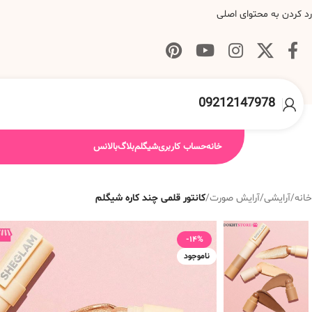
رد کردن به محتوای اصلی
09212147978
خانه
حساب کاربری
شیگلم
بلاگ
بالانس
خانه
/
آرایشی
/
آرایش صورت
/
کانتور قلمی چند کاره شیگلم
-14%
ناموجود