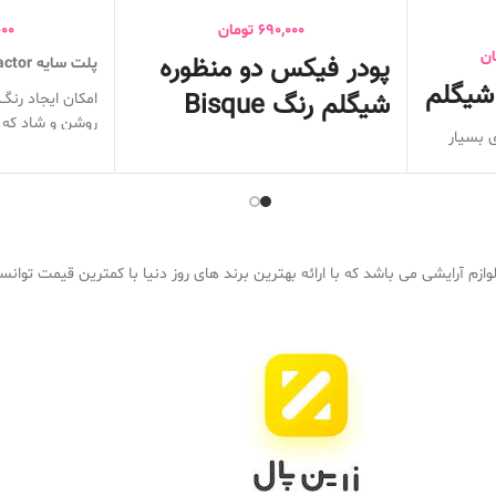
690,000
تومان
00
ان
پودر فیکس دو منظوره
پلت سایه max factor
 شیگلم
شیگلم رنگ Bisque
امکان ایجاد رن
 بسیار
محصول دو کاره
سایه های رنگ ر
کنترل کننده چربی پوست
منحصر به فرد شا
مات کننده پوست
رنگ های جذاب د
ضد تعریق و ضد آب
جذاب دارای رنگ
شود
تثبیت کننده آرایش
درخشان .پلت 
حاوی مواد رطوبت رسان
یک اپلیکاتور دو
ازم آرایشی می باشد که با ارائه بهترین برند های روز دنیا با کمترین قیمت توان
 پوست
حاوی کافئین که به مرور زمان باعث روش
سایه دقیق است
شدن زیر چشم می شود
مناسب انواع پوست
اد میکند
بدون تست حیوانی