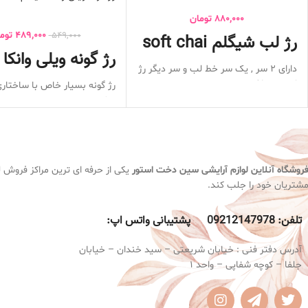
880,000
تومان
489,000
توم
549,000
رژ لب شیگلم soft chai
رژ گونه ویلی وانکا
دارای 2 سر , یک سر خط لب و سر دیگر رژ
لب می باشد
رژ گونه بسیار خاص با ساختاری
پیگمنت بسیار قوی
ویژه
کیفیت بسیار بالا
دارای ویتامین E
ماندگاری عالی
مرطوب کننده سطح پوست
بسیار نرم و روان
به راحتی روی پوست پخش می
روی لب تکه تکه نمی شود
غیر جوش زا
روشگاه آنلاین لوازم آرایشی
سین دخت استور
یکی از حرفه ای ترین مراکز فروش لو
ظاهری با رنگ بنفش ولی روی
شتریان خود را جلب کند.
صورتی میشود
رو.ی پوست چسبناک نمیشود
تلفن:
9212147978 پشتیبانی واتس اپ:
0
ظاهری بسیار طبیعی و زیبا ایج
آدرس دفتر فنی : خیابان شریعتی – سید خندان – خیابان
جلفا – کوچه شفاپی – واحد 1