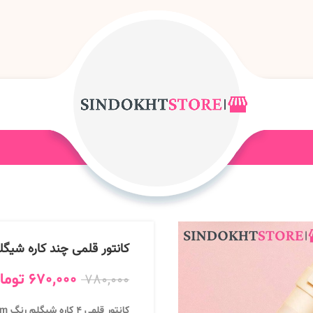
کانتور قلمی چند کاره شیگل
670,000
توما
780,000
کانتور قلمی 4 کاره شیگلم رنگ Medium