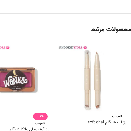
محصولات مرتبط
ناموجود
-11%
رژ لب شیگلم soft chai
ناموجود
رژ گونه ویلی وانکا شیگلم