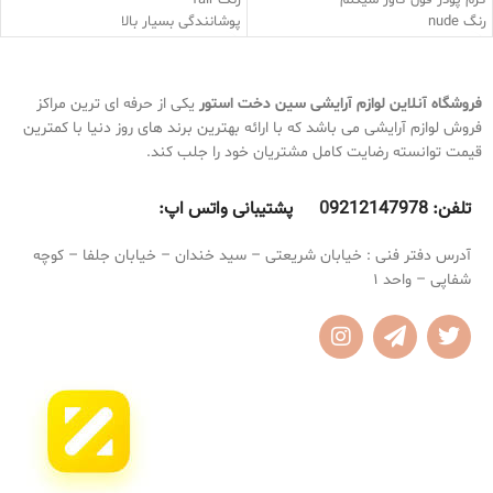
کرم پودر فول کاور شیگلم
رنگ fair
رنگ nude
پوشانندگی بسیار بالا
فاقد چربی
دارای هیالورونیک اسید
ضد حساسیت
آب رسان قوی
کرم پودر شیگلم دارای کاور بسیار بالا
کاور عیوب پوستی
فروشگاه آنلاین لوازم آرایشی
سین دخت استور
یکی از حرفه ای ترین مراکز
روی پوست نمی ماسد
ضد جوش
فروش لوازم آرایشی می باشد که با ارائه بهترین برند های روز دنیا با کمترین
ضد آب و ضد تعریق
بالم کرم پودر شیگلم
مناسب انواع
قیمت توانسته رضایت کامل مشتریان خود را جلب کند.
فینیشینگ مات
پوست
بسیار سبک
ضد تعریق و ضد آب
به هیچ عنوان باعث ایجاد جوش نمی
به هیچ عنوان روی پوست نمی ماسد و
تلفن:
9212147978 پشتیبانی واتس اپ:
0
شود
برق نمی افتد
مناسب برای استفاده روزانه
آدرس دفتر فنی : خیابان شریعتی – سید خندان – خیابان جلفا – کوچه
شفاپی – واحد 1