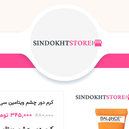
کرم دور چشم ویتامین سی 
345,000
توم
480,000