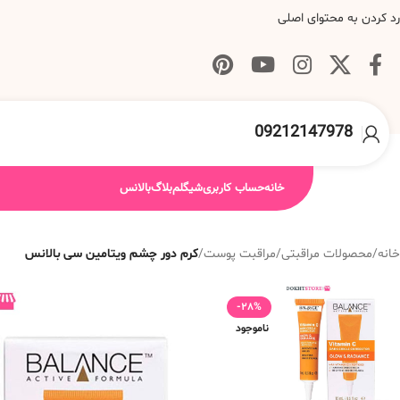
رد کردن به محتوای اصلی
09212147978
خانه
حساب کاربری
شیگلم
بلاگ
بالانس
خانه
/
محصولات مراقبتی
/
مراقبت پوست
/
کرم دور چشم ویتامین سی بالانس
-28%
ناموجود