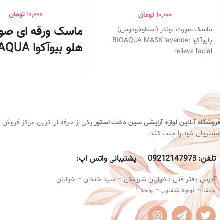
facial
10,000
تومان
10,000
تومان
ماسک ورقه ای صو
ماسک صورت لوندر (اسطوخودوس)
بایوآکوا BIOAQUA MASK lavender
هلو بیوآکوا BIOAQUA
relieve facial
حاوی عصاره لوندر
آبرسان و ترمیم کننده پوست
کاهش چین و چروک پوست
روشن کننده و نرم کننده پوس
آبرسان پوست
حاوی عصاره هلو
افزایش کلاژن سازی
رفع چین و چروک های سطحی
ضدجوش و کاهش التهاب پوستی
مناسب برای انواع پوست
روشگاه آنلاین لوازم آرایشی
سین دخت استور
یکی از حرفه ای ترین مراکز فروش لو
شتریان خود را جلب کند.
تلفن:
9212147978 پشتیبانی واتس اپ:
0
آدرس دفتر فنی : خیابان شریعتی – سید خندان – خیابان
جلفا – کوچه شفاپی – واحد 1